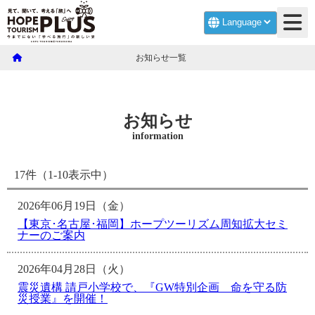
お知らせ一覧
お知らせ
information
17件（1-10表示中）
2026年06月19日（金）
【東京･名古屋･福岡】ホープツーリズム周知拡大セミ
ナーのご案内
2026年04月28日（火）
震災遺構 請戸小学校で、『GW特別企画 命を守る防
災授業』を開催！